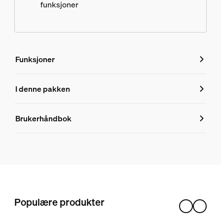
funksjoner
Funksjoner
Funksjoner
I denne pakken
Produktnummer (EAN/UPC)
Brukerhåndbok
8719514871663
Produktinformasjon
Hue White ambiance GU10 – smart spotlight – (3-pakning)
2
Populære produkter