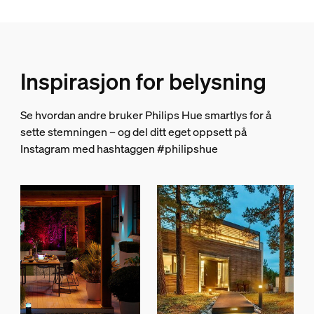
Materiale
Aluminium
Holdbarhet
Inspirasjon for belysning
Nominell levetid
Se hvordan andre bruker Philips Hue smartlys for å
25 000
sette stemningen – og del ditt eget oppsett på
Instagram med hashtaggen #philipshue
Ekstra funksjon/tilbehør følger med.
Kan dimmes med Hue-app og -bryter
Ja
Sikret mot vind og vær
Ja
Integrert LED
Ja