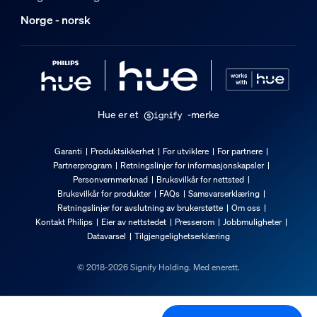
Nettovekt
Norge - norsk
0,74 kg
Bruttovekt
1,45 kg
Høyde
298 mm
Hue er et
-merke
Lengde
145 mm
Garanti
Produktsikkerhet
For utviklere
For partnere
Partnerprogram
Retningslinjer for informasjonskapsler
Bredde
Personvernmerknad
Bruksvilkår for nettsted
170 mm
Bruksvilkår for produkter
FAQs
Samsvarserklæring
Materialenummer (12NC)
Retningslinjer for avslutning av brukerstøtte
Om oss
Kontakt Philips
Eier av nettstedet
Presserom
Jobbmuligheter
915005630301
Datavarsel
Tilgjengelighetserklæring
Produktets mål og vekt
© 2018-2026 Signify Holding. Med enerett.
Nettovekt
0,735 kg