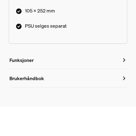
105 x 252 mm
PSU selges separat
Funksjoner
Funksjoner
Brukerhåndbok
Produktnummer (EAN/UPC)
8718696167991
Design og utseende
Farge
Svart