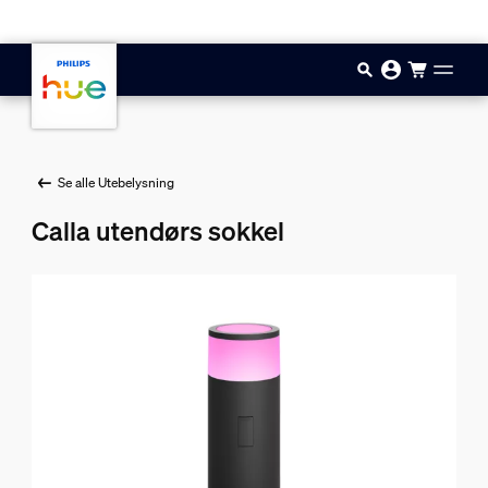
Hopp til hovedinnhold
Se alle Utebelysning
Calla utendørs sokkel