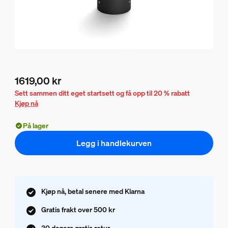
1619,00 kr
Nåværende pris er 1619,00 kr
Sett sammen ditt eget startsett og få opp til 20 % rabatt
Kjøp nå
På lager
Legg i handlekurven
Kjøp nå, betal senere med Klarna
Gratis frakt over 500 kr
30 dagers gratis retur