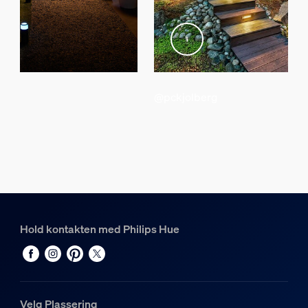
Lysegenskaper
Fargegjengivelsesindeks (CRI)
≥80
Fargetemperatur
2000-6500 K
@pckjolberg
Diverse
Spesielt designet for
Hage, Terrasse
Type
Sokkel/stolpe
Hold kontakten med Philips Hue
Emballasjemål og vekt
EAN/UPC – produkt
8718696167991
Velg Plassering