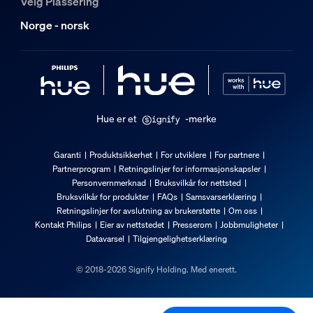
Velg Plassering
Bruttovekt
Norge - norsk
1,87 kg
Høyde
445 mm
Lengde
145 mm
Hue er et
-merke
Bredde
170 mm
Garanti
Produktsikkerhet
For utviklere
For partnere
Partnerprogram
Retningslinjer for informasjonskapsler
Materialenummer (12NC)
Personvernmerknad
Bruksvilkår for nettsted
915005731801
Bruksvilkår for produkter
FAQs
Samsvarserklæring
Retningslinjer for avslutning av brukerstøtte
Om oss
Produktets mål og vekt
Kontakt Philips
Eier av nettstedet
Presserom
Jobbmuligheter
Datavarsel
Tilgjengelighetserklæring
Nettovekt
© 2018-2026 Signify Holding. Med enerett.
1,425 kg
Kabellengde
600