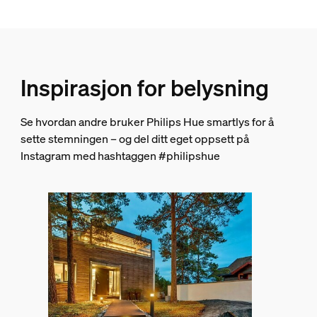
Svart
Materiale
Metall
Holdbarhet
Inspirasjon for belysning
Nominell levetid
Se hvordan andre bruker Philips Hue smartlys for å
25 000
sette stemningen – og del ditt eget oppsett på
Instagram med hashtaggen #philipshue
Ekstra funksjon/tilbehør følger med.
Kan dimmes med Hue-app og -bryter
Ja
Integrert LED
Ja
Lysegenskaper