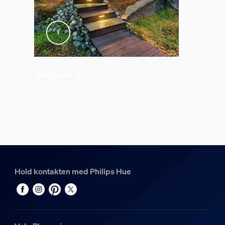
Fargegjengivelsesindeks (CRI)
≥80
Fargetemperatur
2000-6500 K
Diverse
@pckjolberg
Spesielt designet for
Hage, Terrasse
Type
Sokkel/stolpe
Emballasjemål og vekt
Hold kontakten med Philips Hue
EAN/UPC – produkt
8718696170557
Nettovekt
1,43 kg