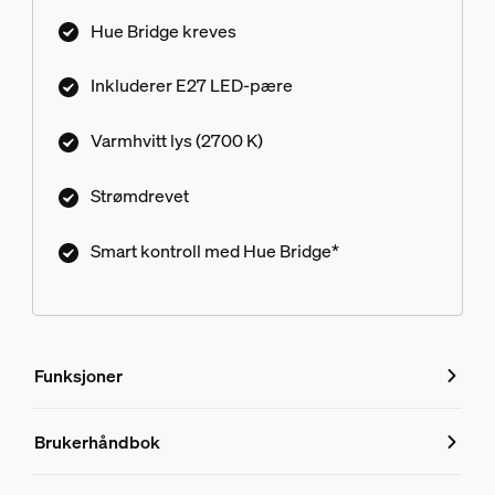
Hue Bridge kreves
Inkluderer E27 LED-pære
Varmhvitt lys (2700 K)
Strømdrevet
Smart kontroll med Hue Bridge*
Funksjoner
Funksjoner
Brukerhåndbok
Produktnummer (EAN/UPC)