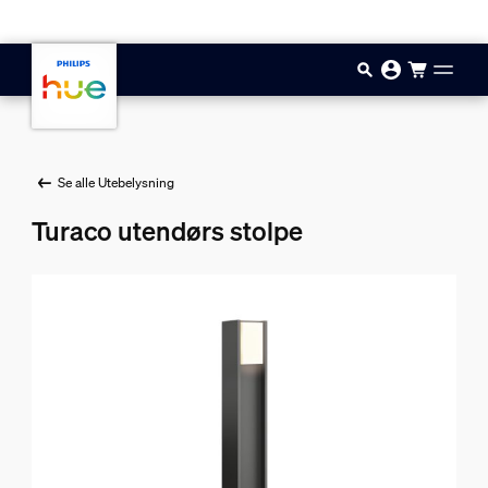
Hopp til hovedinnhold
Se alle Utebelysning
Turaco utendørs stolpe