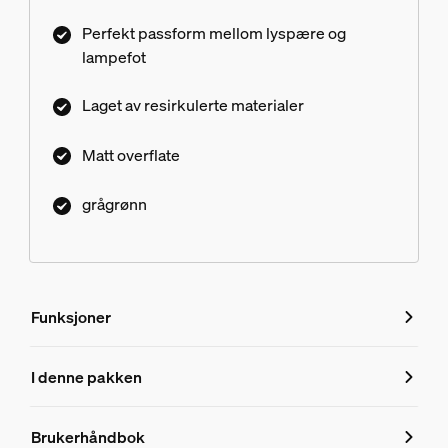
Perfekt passform mellom lyspære og
lampefot
Laget av resirkulerte materialer
Matt overflate
grågrønn
Funksjoner
Funksjoner
I denne pakken
Produktnummer (EAN/UPC)
Brukerhåndbok
8719514871168