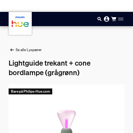
Hopp til hovedinnhold
Se alle Lyspærer
Lightguide trekant + cone
bordlampe (grågrønn)
Bare på Philips-Hue.com