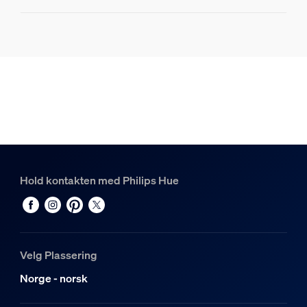
Produktinformasjon
Hue White and color ambiance Triangel - E27 lyspære
1
Hue Kjegleformet bordlampe for Lightguide-pærer (salvie
1
Hold kontakten med Philips Hue
Velg Plassering
Norge - norsk