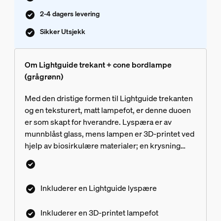
2-4 dagers levering
Sikker Utsjekk
Om Lightguide trekant + cone bordlampe
(grågrønn)
Med den dristige formen til Lightguide trekanten
og en teksturert, matt lampefot, er denne duoen
er som skapt for hverandre. Lyspæra er av
munnblåst glass, mens lampen er 3D-printet ved
hjelp av biosirkulære materialer; en krysning
mellom moderne og tradisjonelt håndverk.
Inkluderer en Lightguide lyspære
Inkluderer en 3D-printet lampefot