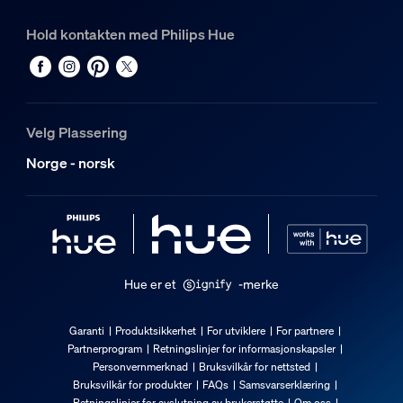
Hold kontakten med Philips Hue
Velg Plassering
Norge - norsk
Hue er et
-merke
Garanti
Produktsikkerhet
For utviklere
For partnere
Partnerprogram
Retningslinjer for informasjonskapsler
Personvernmerknad
Bruksvilkår for nettsted
Bruksvilkår for produkter
FAQs
Samsvarserklæring
Retningslinjer for avslutning av brukerstøtte
Om oss