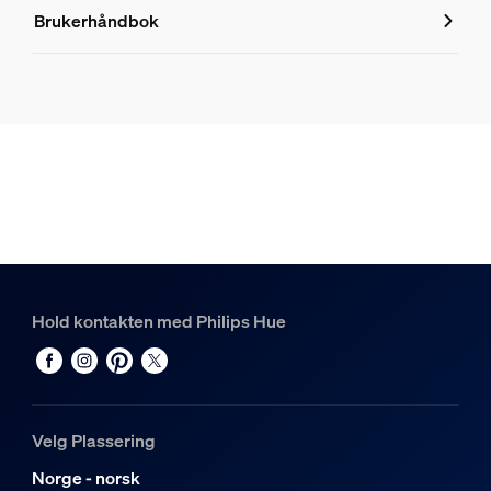
Produktnummer (EAN/UPC)
Brukerhåndbok
8719514870963
Produktinformasjon
Hue Pendelsnor for glødepærer, medium, svart
1
Hue White Ambiance Filament G125 globus - E27 lyspære
1
Hold kontakten med Philips Hue
Velg Plassering
Norge - norsk