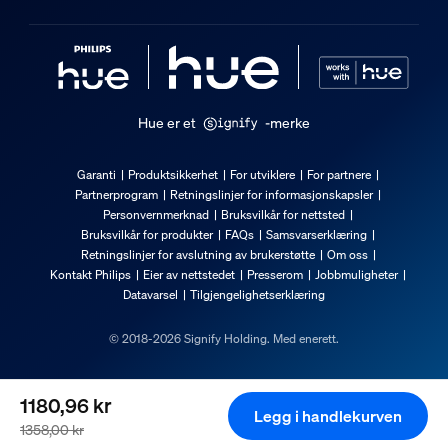
Hue er et
-merke
Garanti
Produktsikkerhet
For utviklere
For partnere
Partnerprogram
Retningslinjer for informasjonskapsler
Personvernmerknad
Bruksvilkår for nettsted
Bruksvilkår for produkter
FAQs
Samsvarserklæring
Retningslinjer for avslutning av brukerstøtte
Om oss
Kontakt Philips
Eier av nettstedet
Presserom
Jobbmuligheter
Datavarsel
Tilgjengelighetserklæring
© 2018-2026 Signify Holding. Med enerett.
1180,96 kr
Legg i handlekurven
1358,00 kr