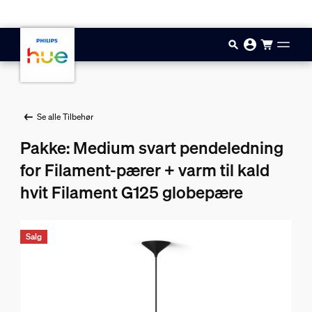
Hopp til hovedinnhold
Se alle Tilbehør
Pakke: Medium svart pendeledning
for Filament-pærer + varm til kald
hvit Filament G125 globepære
Salg