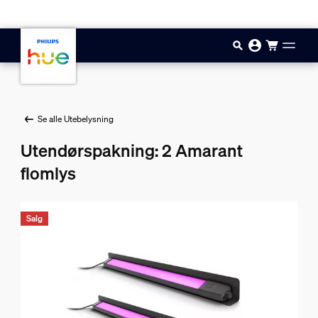
Hopp til hovedinnhold
Se alle Utebelysning
Utendørspakning: 2 Amarant
flomlys
Salg