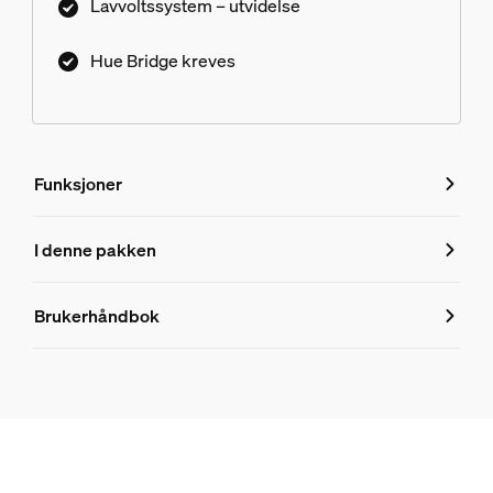
Lavvoltssystem – utvidelse
Hue Bridge kreves
Funksjoner
Funksjoner
I denne pakken
Produktnummer (EAN/UPC)
Brukerhåndbok
8719514871724
Produktinformasjon
Hue White and color ambiance Amarant utendørs linjebely
2