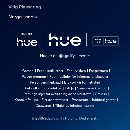
Velg Plassering
Norge - norsk
Hue er et
-merke
Garanti
Produktsikkerhet
For utviklere
For partnere
Partnerprogram
Retningslinjer for informasjonskapsler
Personvernmerknad
Bruksvilkår for nettsted
Bruksvilkår for produkter
FAQs
Samsvarserklæring
Retningslinjer for avslutning av brukerstøtte
Om oss
Kontakt Philips
Eier av nettstedet
Presserom
Jobbmuligheter
Datavarsel
Tilgjengelighetserklæring
© 2018-2026 Signify Holding. Med enerett.