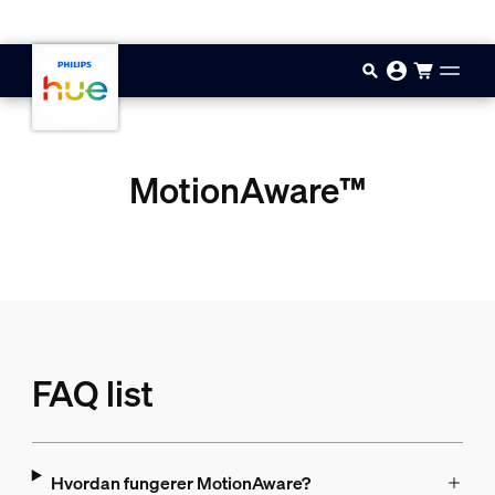
Hopp til hovedinnhold
MotionAware™
FAQ list
Hvordan fungerer MotionAware?