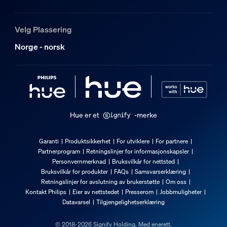
Velg Plassering
Norge - norsk
Hue er et
-merke
Garanti
Produktsikkerhet
For utviklere
For partnere
Partnerprogram
Retningslinjer for informasjonskapsler
Personvernmerknad
Bruksvilkår for nettsted
Bruksvilkår for produkter
FAQs
Samsvarserklæring
Retningslinjer for avslutning av brukerstøtte
Om oss
Kontakt Philips
Eier av nettstedet
Presserom
Jobbmuligheter
Datavarsel
Tilgjengelighetserklæring
© 2018-2026 Signify Holding. Med enerett.