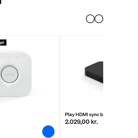
ge!
Play HDMI sync box 4K
2.029,00 kr.