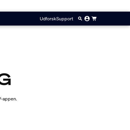
Udforsk
Support
LG
V-appen.