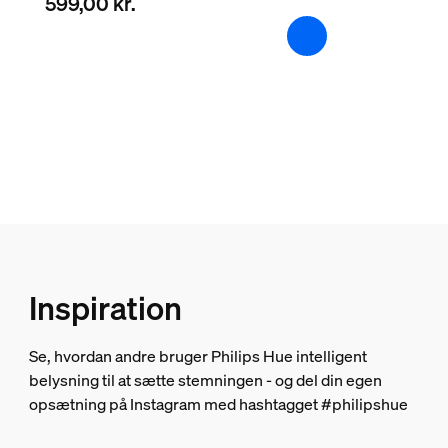
599,00 kr.
Ekstra funktioner/tilbehør medfølger
Farveskift (LED)
Ja
Spredt lyseffekt
Ja
Dæmpbar
Ja
Integreret LED
Ja
Inspiration
Garanti
Se, hvordan andre bruger Philips Hue intelligent
2 år
belysning til at sætte stemningen - og del din egen
Ja
opsætning på Instagram med hashtagget #philipshue
Lysegenskaber