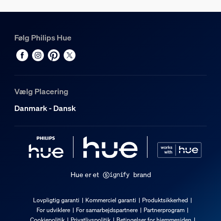
20 W
Diverse
Følg Philips Hue
Type
Lightstrips
Emballagemål og -vægt
Vælg Placering
Danmark - Dansk
EAN/UPC – produkt
8718699784751
Nettovægt
0,39 kg
Bruttovægt
Hue er et
brand
1,34 kg
Højde
Lovpligtig garanti
Kommerciel garanti
Produktsikkerhed
14 cm
For udviklere
For samarbejdspartnere
Partnerprogram
Cookiepolitik
Privatlivspolitik
Betingelser for hjemmesiden