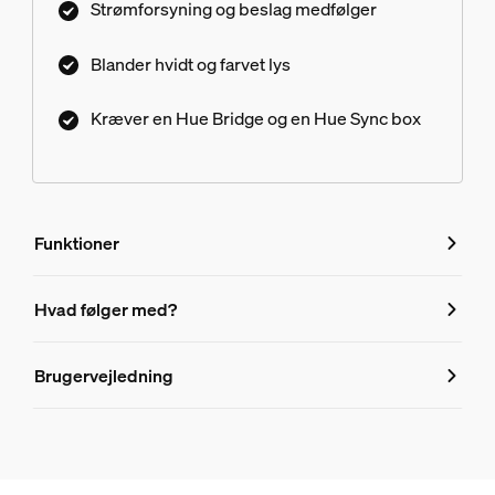
Strømforsyning og beslag medfølger
Blander hvidt og farvet lys
Kræver en Hue Bridge og en Hue Sync box
Funktioner
Funktioner
Hvad følger med?
Produktnummer (EAN/UPC)
Brugervejledning
8718699784751
Design og finish
Farve