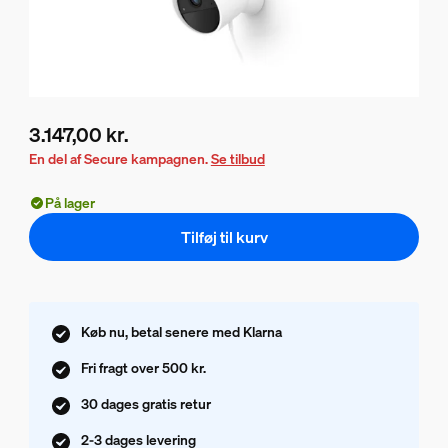
3.147,00 kr.
Nuværende pris er 3.147,00 kr.
En del af Secure kampagnen.
Se tilbud
På lager
Tilføj til kurv
Køb nu, betal senere med Klarna
Fri fragt over 500 kr.
30 dages gratis retur
2-3 dages levering