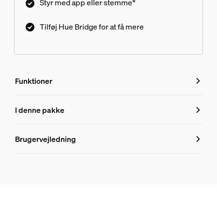
Styr med app eller stemme*
Tilføj Hue Bridge for at få mere
Funktioner
Funktioner
I denne pakke
Produktnummer (EAN/UPC)
Brugervejledning
8719514871670
Produktoplysninger
Hue White and color ambiance Centura indbygningsspots
2