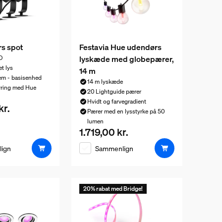
rs spot
Festavia Hue udendørs
lyskæde med globepærer,
D
et lys
14 m
em - basisenhed
14 m lyskæde
tyring med Hue
20 Lightguide pærer
Hvidt og farvegradient
kr.
is er 2.699,00 kr.
Pærer med en lysstyrke på 50
lumen
1.719,00 kr.
Nuværende pris er 1.719,00 kr.
ign
Sammenlign
20% rabat med Bridge!