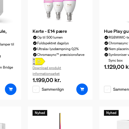
ule,
Kerte - E14 pære
Hue Play gu
Op til 500 lumen
RGBWWIC-te
Fuldspektret dagslys
Chromasync 
 lamper til
Ultralav lysdæmpning 0,2%
Nem placerin
Chromasync™ præcisionsfarve
Synkroniser v
g
Sync box
1.129,00 k
Nuværende pr
n Bridge
Download produkt
419,00 kr.
informationsarket
1.199,00 kr.
Nuværende pris er 1.199,00 kr.
Sammenlign
Sammenl
Nyhed
Nyhed