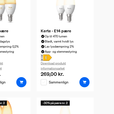
 pære
Kerte - E14 pære
umen
Op til 470 lumen
 dagslys
Blødt, varmt hvidt lys
dæmpning 0,2%
Lav lysdæmpning 2%
mmestyring
App- og stemmestyring
kt
Download produkt
et
informationsarket
.
269,00 kr.
ris er 529,00 kr.
Nuværende pris er 269,00 kr.
ign
Sammenlign
r. 2
-30% på pære nr. 2