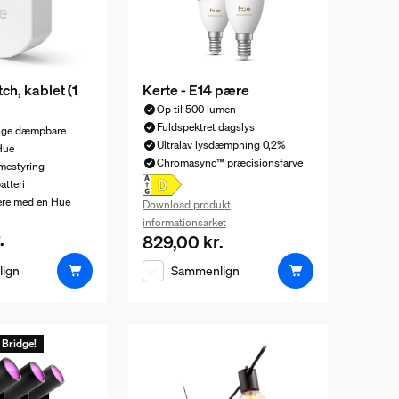
h, kablet (1
Kerte - E14 pære
Op til 500 lumen
Fuldspektret dagslys
lige dæmpbare
Ultralav lysdæmpning 0,2%
Hue
Chromasync™ præcisionsfarve
mestyring
atteri
ere med en Hue
Download produkt
informationsarket
.
ris er 449,00 kr.
829,00 kr.
Nuværende pris er 829,00 kr.
ign
Sammenlign
 Bridge!