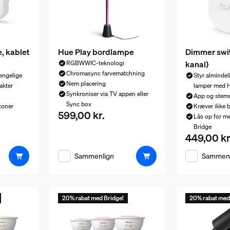
, kablet
Hue Play bordlampe
Dimmer switc
kanal)
RGBWWIC-teknologi
Chromasync farvematchning
ængelige
Styr alminde
Nem placering
akter
lamper med 
Synkroniser via TV appen eller
App og stem
Sync box
 zoner
Kræver ikke b
599,00 kr.
Nuværende pris er 599,00 kr.
Lås op for m
599,00 kr.
Bridge
449,00 kr
Nuværende p
Sammenlign
Sammenl
20% rabat med Bridge!
20% rabat med