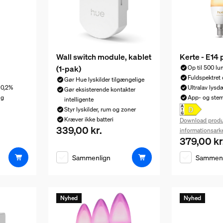
Wall switch module, kablet
Kerte - E14
(1-pak)
Op til 500 l
Fuldspektret
Gør Hue lyskilder tilgængelige
 0,2%
Ultralav lys
Gør eksisterende kontakter
ng
App- og ste
intelligente
Styr lyskilder, rum og zoner
Kræver ikke batteri
Download produ
339,00 kr.
Nuværende pris er 339,00 kr.
informationsark
379,00 kr
269,00 kr.
Nuværende p
Sammenlign
Sammenl
Nyhed
Nyhed