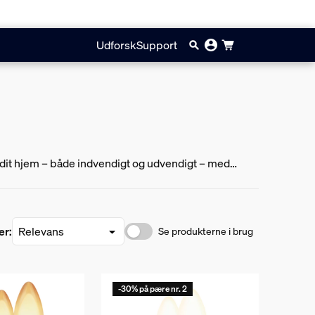
Udforsk
Support
et dit hjem – både indvendigt og udvendigt – med
sorer.
er:
Se produkterne i brug
-30% på pære nr. 2