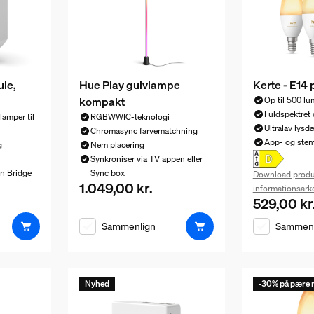
ule,
Hue Play gulvlampe
Kerte - E14
kompakt
Op til 500 l
Fuldspektret
 lamper til
RGBWWIC-teknologi
Ultralav lys
Chromasync farvematchning
App- og ste
g
Nem placering
Synkroniser via TV appen eller
n Bridge
Sync box
Download produ
1.049,00 kr.
379,00 kr.
Nuværende pris er 1.049,00 kr.
informationsark
529,00 kr
Nuværende p
Sammenlign
Sammenl
Nyhed
-30% på pære n