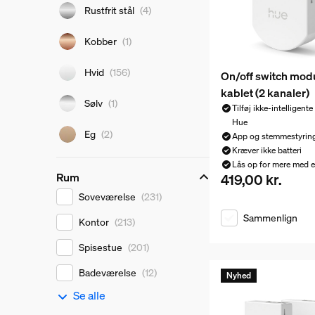
Rustfrit stål
(4)
Kobber
(1)
Hvid
(156)
On/off switch mod
kablet (2 kanaler)
Sølv
(1)
Tilføj ikke-intelligente
Hue
Eg
(2)
App og stemmestyrin
Kræver ikke batteri
Lås op for mere med e
Rum
419,00 kr.
Nuværende pris er 
Rum
Soveværelse
(231)
Sammenlign
Kontor
(213)
Spisestue
(201)
Badeværelse
(12)
Nyhed
Se alle