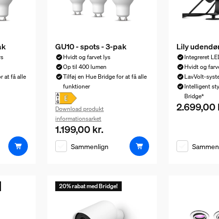
ak
GU10 - spots - 3-pak
Lily udendø
ys
Hvidt og farvet lys
Integreret LE
Op til 400 lumen
Hvidt og farv
 at få alle
Tilføj en Hue Bridge for at få alle
LavVolt-syst
funktioner
Intelligent s
Bridge*
2.699,00 
Nuværende pr
Download produkt
informationsarket
1.199,00 kr.
529,00 kr.
Nuværende pris er 1.199,00 kr.
Sammenlign
Sammenl
20% rabat med Bridge!