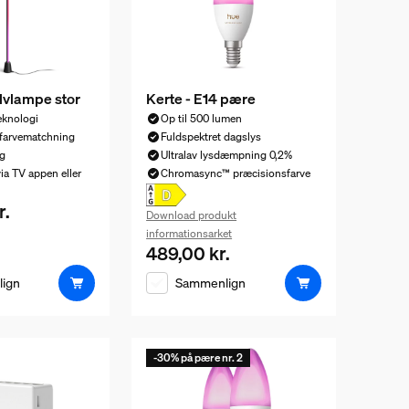
lvlampe stor
Kerte - E14 pære
knologi
Op til 500 lumen
farvematchning
Fuldspektret dagslys
g
Ultralav lysdæmpning 0,2%
ia TV appen eller
Chromasync™ præcisionsfarve
r.
is er 1.129,00 kr.
Download produkt
informationsarket
489,00 kr.
Nuværende pris er 489,00 kr.
ign
Sammenlign
-30% på pære nr. 2