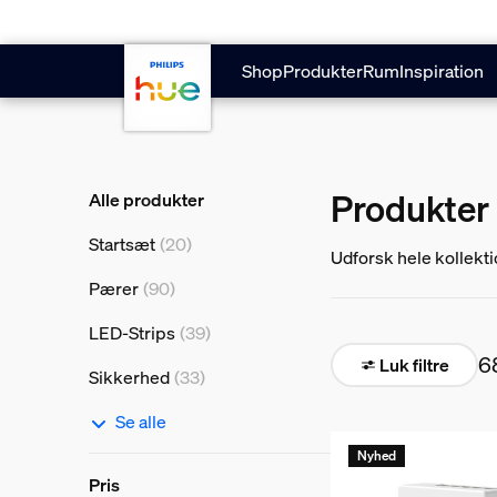
Gå til hovedindholdet
Shop
Produkter
Rum
Inspiration
Produkter t
Alle produkter
Startsæt
(20)
Udforsk hele kollekti
intelligente lyskilde
Pærer
(90)
LED-Strips
(39)
6
Luk filtre
Sikkerhed
(33)
Se alle
Nyhed
Pris