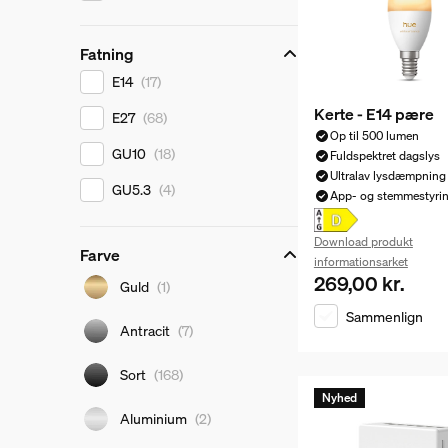
Fatning
Fatning
E14
(17)
Kerte - E14 pære
E27
(68)
Op til 500 lumen
GU10
(18)
Fuldspektret dagslys
Ultralav lysdæmpning
GU5.3
(4)
App- og stemmestyri
Download produkt
Farve
informationsarket
Farve
269,00 kr.
Nuværende pris er 
Guld
(1)
Sammenlign
Antracit
(7)
Sort
(168)
Nyhed
Aluminium
(2)