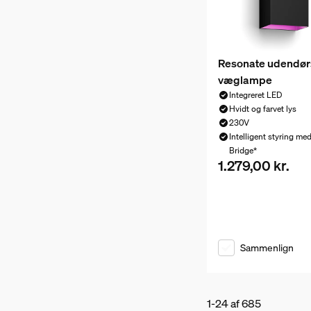
Resonate udendør
væglampe
Integreret LED
Hvidt og farvet lys
230V
Intelligent styring me
Bridge*
1.279,00 kr.
Nuværende pris er 
Sammenlign
1-24 af 685