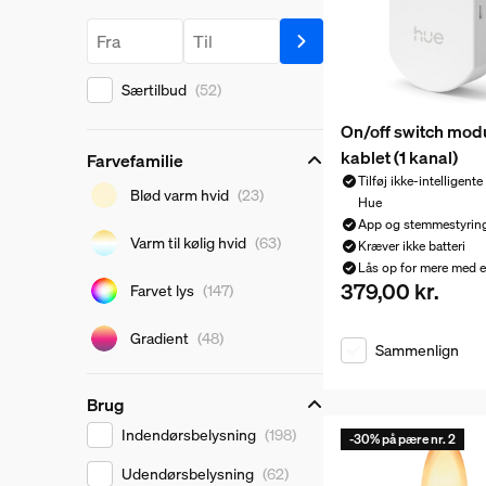
Pris
Pris fra
Pris til
Særtilbud
(52)
On/off switch mod
kablet (1 kanal)
Farvefamilie
Tilføj ikke-intelligente
Farvefamilie
Blød varm hvid
(23)
Hue
App og stemmestyrin
Varm til kølig hvid
(63)
Kræver ikke batteri
Lås op for mere med e
379,00 kr.
Nuværende pris er 
Farvet lys
(147)
Gradient
(48)
Sammenlign
Brug
Brug
Indendørsbelysning
(198)
-30% på pære nr. 2
Udendørsbelysning
(62)