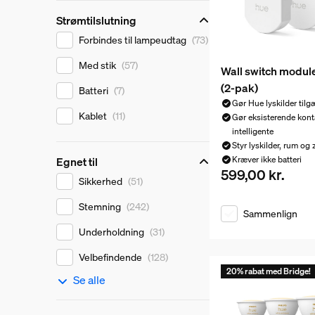
Strømtilslutning
Strømtilslutning
Forbindes til lampeudtag
(73)
Med stik
(57)
Wall switch module
(2-pak)
Batteri
(7)
Gør Hue lyskilder tilg
Kablet
(11)
Gør eksisterende kont
intelligente
Styr lyskilder, rum og
Egnet til
Kræver ikke batteri
599,00 kr.
Nuværende pris er 
Egnet til
Sikkerhed
(51)
Stemning
(242)
Sammenlign
Underholdning
(31)
Velbefindende
(128)
20% rabat med Bridge!
Se alle