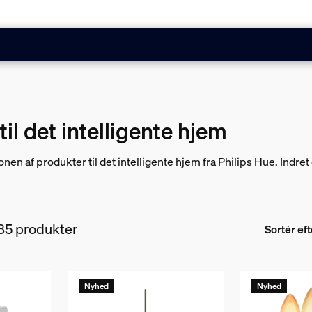
il det intelligente hjem
onen af produkter til det intelligente hjem fra Philips Hue. Indr
r, lamper og pærer samt intelligente sikkerhedskameraer og sen
85 produkter
Sortér eft
Nyhed
Nyhed