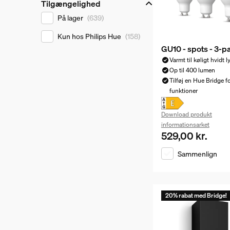
Tilgængelighed
Tilgængelighed
På lager
(639)
Kun hos Philips Hue
(158)
GU10 - spots - 3-p
Varmt til køligt hvidt l
Op til 400 lumen
Tilføj en Hue Bridge for
funktioner
Download produkt
informationsarket
529,00 kr.
Nuværende pris er 
Sammenlign
20% rabat med Bridge!