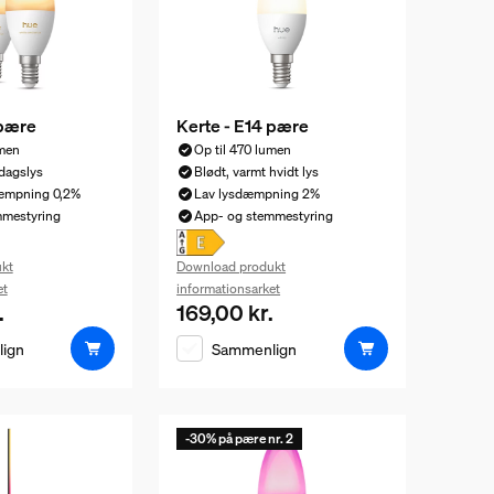
 pære
Kerte - E14 pære
umen
Op til 470 lumen
 dagslys
Blødt, varmt hvidt lys
dæmpning 0,2%
Lav lysdæmpning 2%
mmestyring
App- og stemmestyring
kt
Download produkt
et
informationsarket
.
169,00 kr.
ris er 379,00 kr.
Nuværende pris er 169,00 kr.
ign
Sammenlign
-30% på pære nr. 2