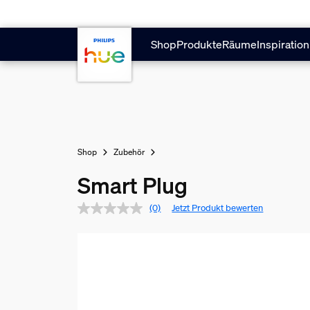
Zum Hauptinhalt springen
Shop
Produkte
Räume
Inspiration
Shop
Zubehör
Smart Plug
(0)
Jetzt Produkt bewerten