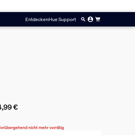
Entdecken
Hue Support
,99 €
ueller Preis ist 44,99 €
orübergehend nicht mehr vorrätig