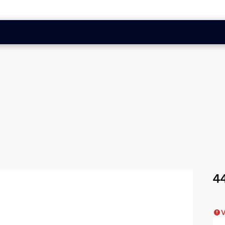
44
Akt
V