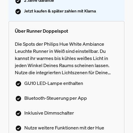
2 Jahre Garantie
Jetzt kaufen & später zahlen mit Klarna
Über Runner Doppelspot
Die Spots der Philips Hue White Ambiance
Leuchte Runner in Weiß sind einstellbar. Du
kannst ihr warmes bis kühles weißes Licht in
jeden Winkel Deines Raums scheinen lassen.
Nutze die integrierten Lichtszenen für Deine
Alltagsaktivitäten und steuere die Leuchte mit
GU10 LED-Lampe enthalten
dem enthaltenen Philips Hue Dimmschalter oder
per Bluetooth. Mehr Funktionen erhältst Du mit
Bluetooth-Steuerung per App
einer Philips Hue Bridge.
Inklusive Dimmschalter
Nutze weitere Funktionen mit der Hue