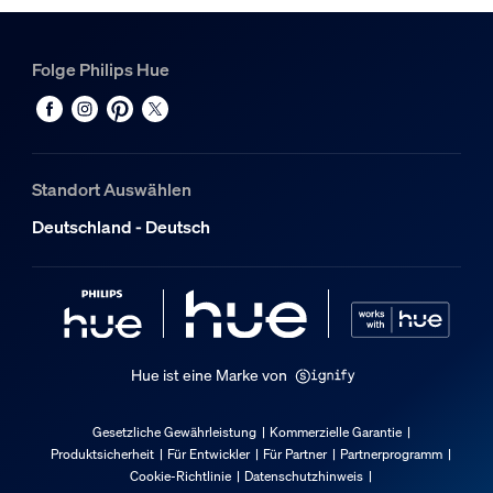
Nutzlebensdauer
Folge Philips Hue
Nennlebensdauer
25.000
Zusatzfunktion/Zubehör im Lieferumfa
Standort Auswählen
Schwenkbarer Spotkopf
Deutschland - Deutsch
Drehbar (links-rechts), Neigbar (unten-oben)
Dimmbar mit Hue App und Schalter
Ja
LED integriert
Nein
Hue ist eine Marke von
Garantie
Gesetzliche Gewährleistung
Kommerzielle Garantie
Produktsicherheit
Für Entwickler
Für Partner
Partnerprogramm
2 Jahre
Cookie-Richtlinie
Datenschutzhinweis
Ja