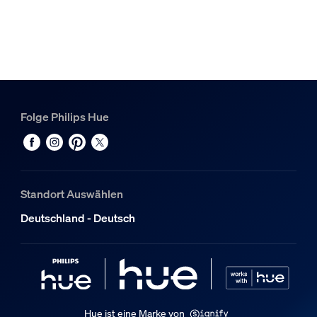
Weiß
Material
Synthetik, Metall
Nutzlebensdauer
Folge Philips Hue
Nennlebensdauer
25.000
Zusatzfunktion/Zubehör im Lieferumfa
Standort Auswählen
Dimmbar mit Hue App und Schalter
Deutschland - Deutsch
Ja
LED integriert
Ja
Lichteigenschaften
Hue ist eine Marke von