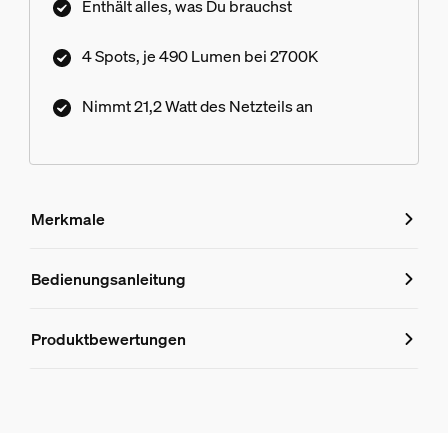
Enthält alles, was Du brauchst
4 Spots, je 490 Lumen bei 2700K
Nimmt 21,2 Watt des Netzteils an
Merkmale
Merkmale
Bedienungsanleitung
Produktnummer (EAN/UPC)
Produktbewertungen
8719514407787
Design und Materialausführung
Farbe