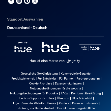
8719514419391
Nettogewicht
0,13 kg
Standort Auswählen
Bruttogewicht
Deutschland - Deutsch
0,31 kg
Höhe
209 mm
Länge
100 mm
Hue ist eine Marke von
Breite
146 mm
Gesetzliche Gewährleistung
Kommerzielle Garantie
Produktsicherheit
Für Entwickler
Für Partner
Partnerprogramm
Material-Nummer (12NC)
Cookie-Richtlinie
Datenschutzhinweis
929003151501
Nutzungsbedingungen für die Website
Nutzungsbedingungen für Produkte
FAQs
Konformitätserklärung
Informationen zur Verpackung
End-of-Support-Richtlinie
Über uns
Hilfe & Kontakt
Eigentümer der Website
Presse
Karriere
Datenrechtshinweis
Erklärung zur Barrierefreiheit
Produktbewertungsrichtlinie
EAN