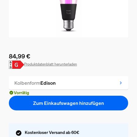
84,99 €
Aktueller Preis ist 84,99 €
Produktdatenblatt herunterladen
Kolbenform
Edison
Vorrätig
Zum Einkaufswagen hinzufügen
Kostenloser Versand ab 60€