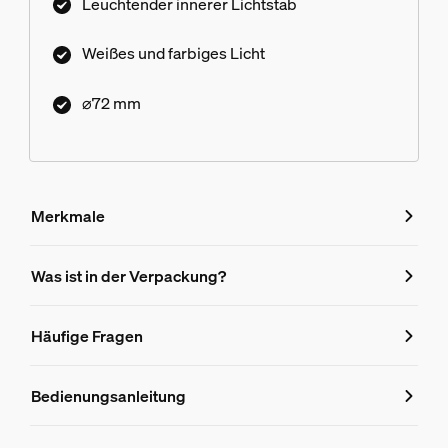
Leuchtender innerer Lichtstab
Weißes und farbiges Licht
⌀72 mm
Merkmale
Merkmale
Was ist in der Verpackung?
Produktnummer (EAN/UPC)
Häufige Fragen
8719514419391
Häufige Fragen
Lampenabmessungen
Bedienungsanleitung
Maße (BxHxT)