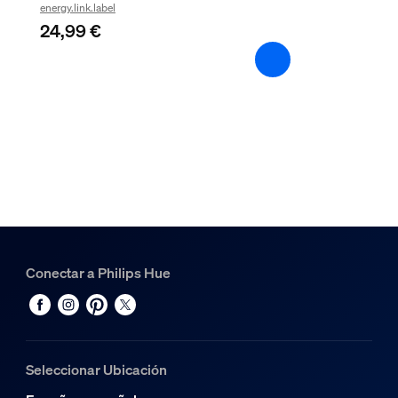
energy.link.label
LED integrado
24,99 €
Sí
Características de la luz
Índice de reproducción cromática (IRC)
≥80
Temperatura del color
1000-20000 K
Dimensiones y peso del embalaje
Conectar a Philips Hue
Producto con código EAN/UPC
8720169364349
Peso neto
0,1 kg
Seleccionar Ubicación
Peso bruto