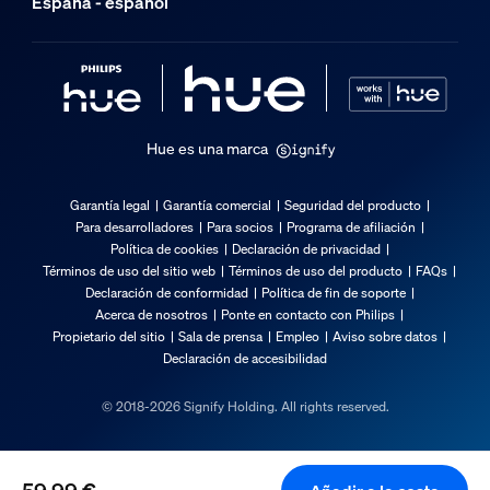
España - español
0,13 kg
Altura
174 mm
Longitud
72 mm
Hue es una marca
Anchura
72 mm
Garantía legal
Garantía comercial
Seguridad del producto
Código 12NC
Para desarrolladores
Para socios
Programa de afiliación
929003853404
Política de cookies
Declaración de privacidad
Términos de uso del sitio web
Términos de uso del producto
FAQs
Información del embalaje
Declaración de conformidad
Política de fin de soporte
Acerca de nosotros
Ponte en contacto con Philips
Propietario del sitio
Sala de prensa
Empleo
Aviso sobre datos
EAN
Declaración de accesibilidad
8720169364349
© 2018-2026 Signify Holding. All rights reserved.
Consumo de energía
Consumo de energía en modo de espera