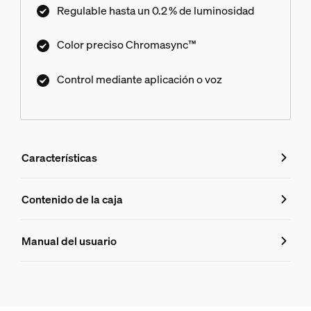
Regulable hasta un 0.2 % de luminosidad
Color preciso Chromasync™
Control mediante aplicación o voz
Características
Características
Contenido de la caja
Número de producto (EAN/UPC)
Manual del usuario
8720169364349
Duración