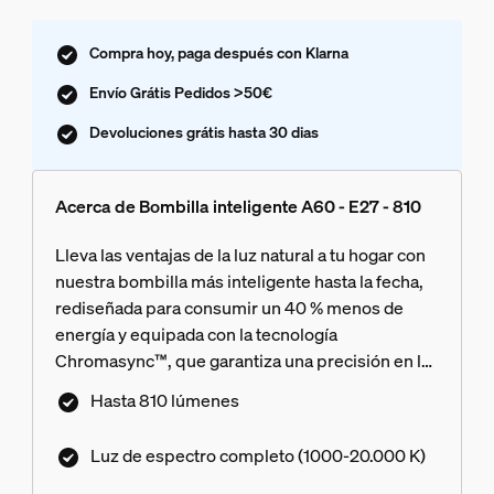
Compra hoy, paga después con Klarna
Envío Grátis Pedidos >50€
Devoluciones grátis hasta 30 dias
Acerca de Bombilla inteligente A60 - E27 - 810
Lleva las ventajas de la luz natural a tu hogar con
nuestra bombilla más inteligente hasta la fecha,
rediseñada para consumir un 40 % menos de
energía y equipada con la tecnología
Chromasync™, que garantiza una precisión en la
reproducción del color, así como una luz blanca
Hasta 810 lúmenes
de espectro completo. Consigue el color o tono
de luz blanca ideal y personalízalo aún más con
Luz de espectro completo (1000-20.000 K)
una regulación ultrabaja desde el máximo brillo
hasta un 0,2 %.