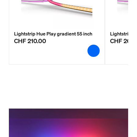
Lightstrip Hue Play gradient 55 inch
Lightstrip H
CHF 210.00
CHF 260.