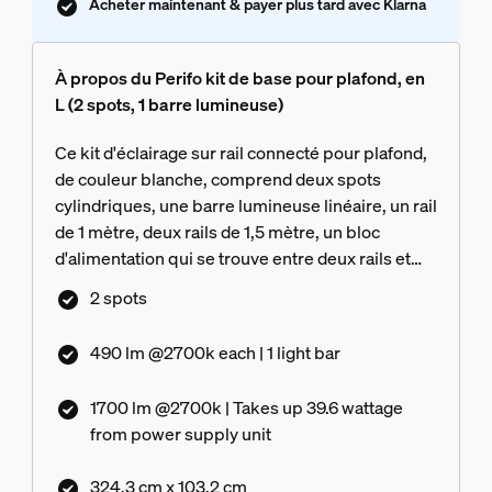
Acheter maintenant & payer plus tard avec Klarna
À propos du Perifo kit de base pour plafond, en
L (2 spots, 1 barre lumineuse)
Ce kit d'éclairage sur rail connecté pour plafond,
de couleur blanche, comprend deux spots
cylindriques, une barre lumineuse linéaire, un rail
de 1 mètre, deux rails de 1,5 mètre, un bloc
d'alimentation qui se trouve entre deux rails et
des connecteurs permettant de créer une forme
2 spots
en L orientée vers la droite.
490 lm @2700k each | 1 light bar
1700 lm @2700k | Takes up 39.6 wattage
from power supply unit
324.3 cm x 103.2 cm