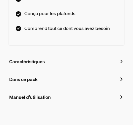
Conçu pour les plafonds
Comprend tout ce dont vous avez besoin
Caractéristiques
Caractéristiques
Dans ce pack
Numéro de produit (EAN/UPC)
Manuel d’utilisation
8719514872288
Informations produit
Hue Bloc d'alimentation plafond 100 W 2 points Perifo