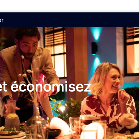
er
 et économisez