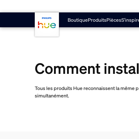
Aller au contenu principal
Boutique
Produits
Pièces
S'inspir
Comment install
Tous les produits Hue reconnaissent la même pro
simultanément.