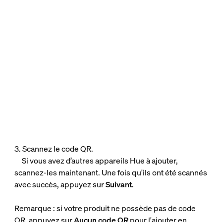
3. Scannez le code QR.
Si vous avez d’autres appareils Hue à ajouter,
scannez-les maintenant. Une fois qu'ils ont été scannés
avec succès, appuyez sur
Suivant
.
Remarque : si votre produit ne possède pas de code
QR, appuyez sur
Aucun code QR
pour l'ajouter en