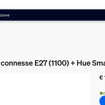
azione
e connesse E27 (1100) + Hue Sm
€ 
Il 
D