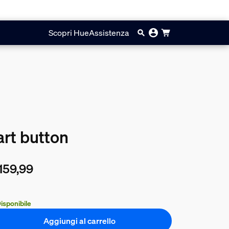
Scopri Hue
Assistenza
art button
159,99
prezzo attuale è € 159,99
isponibile
Aggiungi al carrello