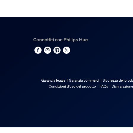
Materiale
Sintetico
Durata
Connettiti con Philips Hue
Numero di cicli di accensione e spegnimento
50.000
Durata nominale
25.000
Informazioni ambiental
Garanzia legale
Garanzia commerci
Sicurezza dei prodo
Condizioni d'uso del prodotto
FAQs
Dichiarazione
Umidità operativa
5%<H<95% (non condensante)
Temperatura operativa
Da -20 °C a 45 °C