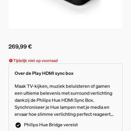
269,99 €
De huidige prijs is 269,99 €
Tijdelijk niet op voorraad
Over de Play HDMI sync box
Maak TV-kijken, muziek beluisteren of gamen
een ultieme belevenis met surround verlichting
dankzij de Philips Hue HDMI Sync Box.
Synchroniseer je Hue lampen met je media en
ervaar hoe slimme verlichting perfect reageert
op wat jij bekijkt of beluistert. Sluit je media-
Philips Hue Bridge vereist
apparaten aan op de vier beschikbare HDMI-