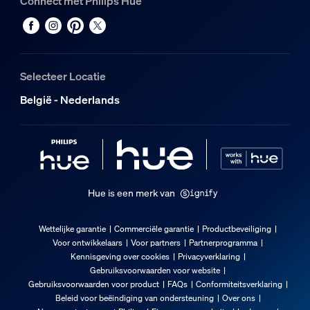
Connect met Philips Hue
Duurzaamheid
Nominale levensduur
25.000
Selecteer Locatie
Extra onderdeel/accessoire meegeleve
België - Nederlands
Dimbaar met Hue app en dimmer
Ja
Vast ingebouwde LED-lamp
Nee
Hue is een merk van
Lichtkenmerken
Wettelijke garantie
Commerciële garantie
Productbeveiliging
Voor ontwikkelaars
Voor partners
Partnerprogramma
Bundelhoek
Kennisgeving over cookies
Privacyverklaring
40
Gebruiksvoorwaarden voor website
Gebruiksvoorwaarden voor product
FAQs
Conformiteitsverklaring
Kleurweergave-index (CRI)
Beleid voor beëindiging van ondersteuning
Over ons
≥80