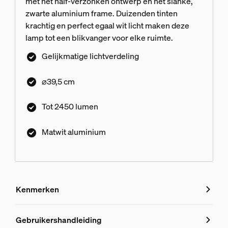
met het half-verzonken ontwerp en het slanke,
zwarte aluminium frame. Duizenden tinten
krachtig en perfect egaal wit licht maken deze
lamp tot een blikvanger voor elke ruimte.
Gelijkmatige lichtverdeling
⌀39,5 cm
Tot 2450 lumen
Matwit aluminium
Kenmerken
Kenmerken
Gebruikershandleiding