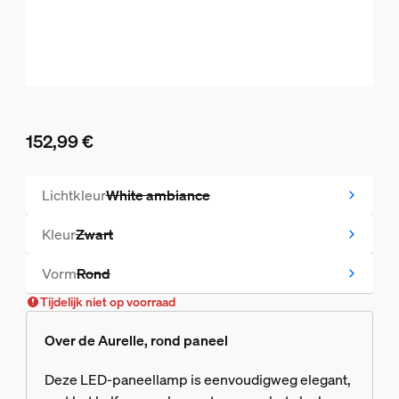
152,99 €
De huidige prijs is 152,99 €
Lichtkleur
White ambiance
Tijdelijk niet op voorraad
Kleur
Zwart
Tijdelijk niet op voorraad
Vorm
Rond
Tijdelijk niet op voorraad
Tijdelijk niet op voorraad
Over de Aurelle, rond paneel
Deze LED-paneellamp is eenvoudigweg elegant,