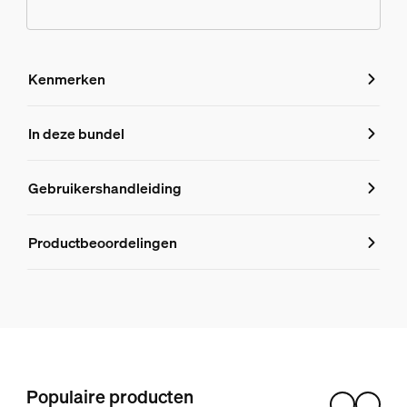
Kenmerken
Kenmerken
In deze bundel
Productnummer (EAN/UPC)
Gebruikershandleiding
8719514871267
Productinformatie
Productbeoordelingen
Hue White and Color Ambiance Lily buitenspotlamp
1
Hue Buitensensor
1
Populaire producten