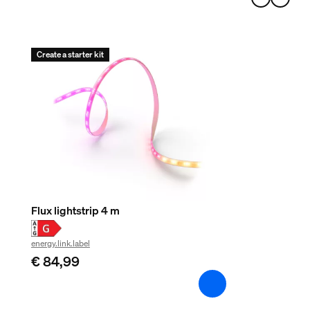
Create a starter kit
Flux lightstrip 4 m
energy.link.label
€ 84,99