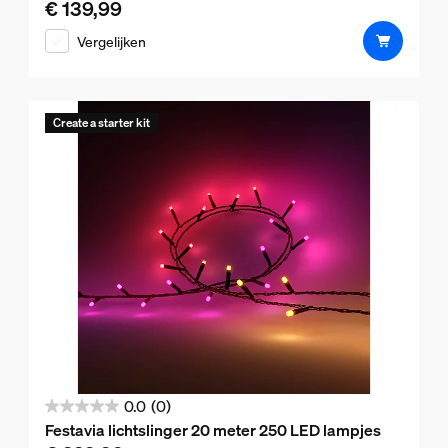
€ 139,99
De huidige prijs is € 139,99
5
Vergelijken
sterren.
1
beoordeling
Create a starter kit
0.0
(0)
0.0
Festavia lichtslinger 20 meter 250 LED lampjes
van