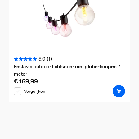
5.0
(1)
5.0
Festavia outdoor lichtsnoer met globe-lampen 7
van
meter
de
€ 169,99
De huidige prijs is € 169,99
5
Vergelijken
sterren.
1
beoordeling