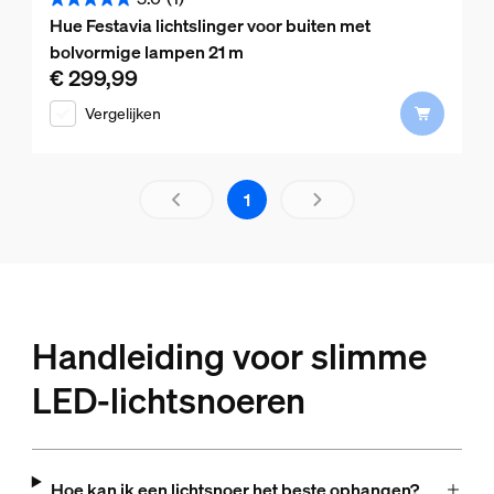
5.0
Hue Festavia lichtslinger voor buiten met
van
bolvormige lampen 21 m
de
€ 299,99
De huidige prijs is € 299,99
5
Vergelijken
sterren.
1
beoordeling
De resultatenpagina 1 niet 1 gel
1
Handleiding voor slimme
LED-lichtsnoeren
Hoe kan ik een lichtsnoer het beste ophangen?