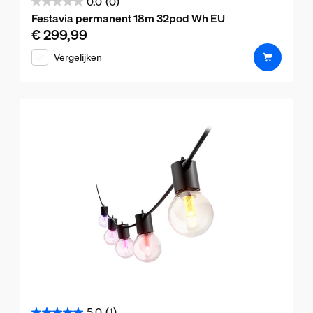
0.0
(0)
0.0
Festavia permanent 18m 32pod Wh EU
van
€ 299,99
De huidige prijs is € 299,99
de
Vergelijken
5
sterren.
5.0
(1)