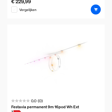
€ 229,99
De huidige prijs is € 229,99
de
Vergelijken
5
sterren.
0.0
(0)
0.0
Festavia permanent 9m 16pod Wh Ext
van