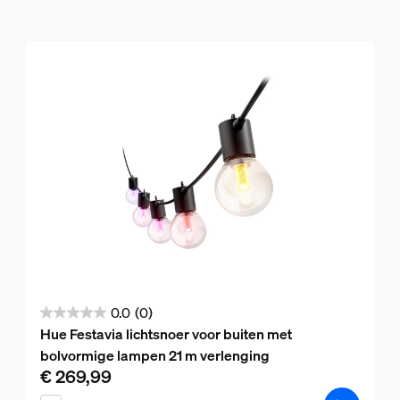
0.0
(0)
0.0
Hue Festavia lichtsnoer voor buiten met
van
bolvormige lampen 21 m verlenging
de
€ 269,99
De huidige prijs is € 269,99
5