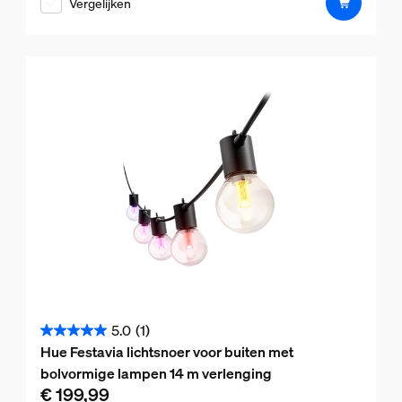
Vergelijken
5
sterren.
5.0
(1)
5.0
Hue Festavia lichtsnoer voor buiten met
van
bolvormige lampen 14 m verlenging
de
€ 199,99
De huidige prijs is € 199,99