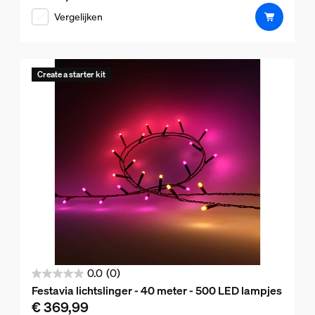
5
Vergelijken
sterren.
1
beoordeling
Create a starter kit
0.0
(0)
0.0
Festavia lichtslinger - 40 meter - 500 LED lampjes
van
€ 369,99
De huidige prijs is € 369,99