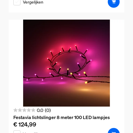
Vergelijken
sterren.
0.0
(0)
0.0
Festavia lichtslinger 8 meter 100 LED lampjes
van
€ 124,99
De huidige prijs is € 124,99
de