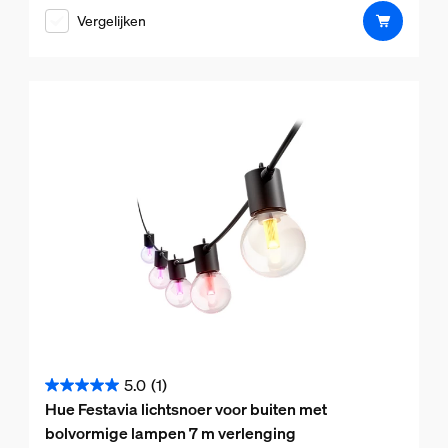
de
Vergelijken
5
sterren.
5.0
(1)
5.0
Hue Festavia lichtsnoer voor buiten met
van
bolvormige lampen 7 m verlenging
de