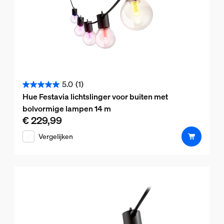
5.0
(1)
5.0
Hue Festavia lichtslinger voor buiten met
van
bolvormige lampen 14 m
de
€ 229,99
De huidige prijs is € 229,99
5
Vergelijken
sterren.
1
beoordeling