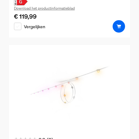
de
Download het productinformatieblad
5
€ 119,99
De huidige prijs is € 119,99
sterren.
Vergelijken