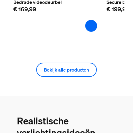
Bedrade videodeurbel
Secure bed
€ 169,99
€ 199,99
Bekijk alle producten
Realistische
verlichtingsideeën