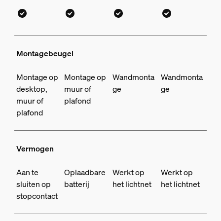
Montagebeugel
Montage op
Montage op
Wandmonta
Wandmonta
desktop,
muur of
ge
ge
muur of
plafond
plafond
Vermogen
Aan te
Oplaadbare
Werkt op
Werkt op
sluiten op
batterij
het lichtnet
het lichtnet
stopcontact