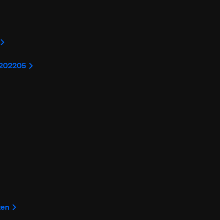
l 202205
ten