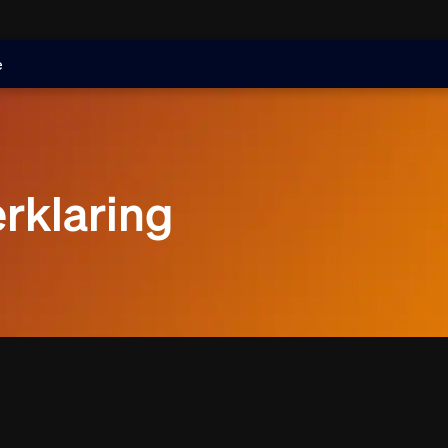
e
rklaring