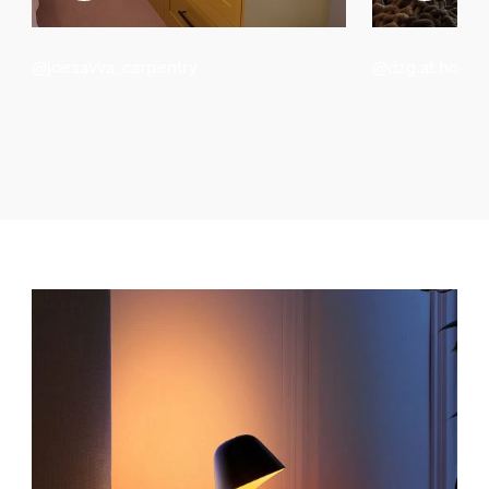
@joesavva_carpentry
@dzg.at.home