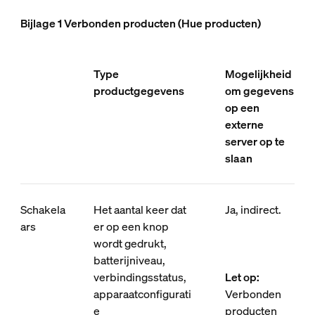
Bijlage 1 Verbonden producten (Hue producten)
Type
Mogelijkheid
productgegevens
om gegevens
op een
externe
server op te
slaan
Schakela
Het aantal keer dat
Ja, indirect.
ars
er op een knop
wordt gedrukt,
batterijniveau,
verbindingsstatus,
Let op:
apparaatconfigurati
Verbonden
e
producten