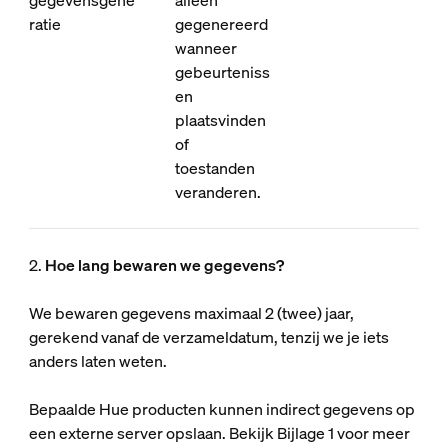
gegevensgene
alleen
ratie
gegenereerd
wanneer
gebeurteniss
en
plaatsvinden
of
toestanden
veranderen.
2.
Hoe lang bewaren we gegevens?
We bewaren gegevens maximaal 2 (twee) jaar,
gerekend vanaf de verzameldatum, tenzij we je iets
anders laten weten.
Bepaalde Hue producten kunnen indirect gegevens op
een externe server opslaan. Bekijk Bijlage 1 voor meer