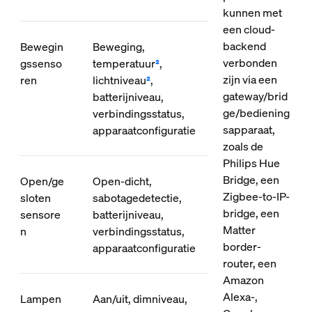
kunnen met
een cloud-
backend
Bewegin
Beweging,
verbonden
gssenso
temperatuur
²
,
zijn via een
ren
lichtniveau
²
,
gateway/brid
batterijniveau,
ge/bediening
verbindingsstatus,
sapparaat,
apparaatconfiguratie
zoals de
Philips Hue
Bridge, een
Open/ge
Open-dicht,
Zigbee-to-IP-
sloten
sabotagedetectie,
bridge, een
sensore
batterijniveau,
Matter
n
verbindingsstatus,
border-
apparaatconfiguratie
router, een
Amazon
Alexa-,
Lampen
Aan/uit, dimniveau,