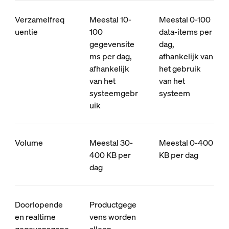
Verzamelfreq
Meestal 10-
Meestal 0-100
uentie
100
data-items per
gegevensite
dag,
ms per dag,
afhankelijk van
afhankelijk
het gebruik
van het
van het
systeemgebr
systeem
uik
Volume
Meestal 30-
Meestal 0-400
400 KB per
KB per dag
dag
Doorlopende
Productgege
en realtime
vens worden