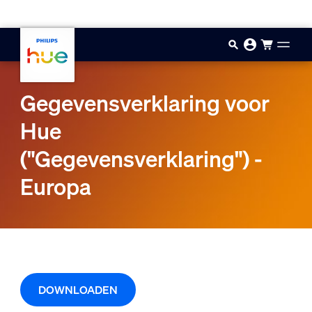
Doorgaan naar inhoud
Gegevensverklaring voor
Hue
("Gegevensverklaring") -
Europa
DOWNLOADEN