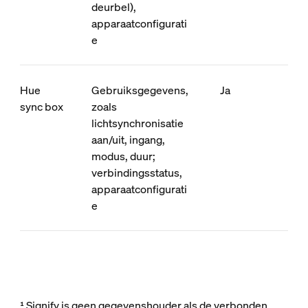
deurbel),
apparaatconfigurati
e
Hue
Gebruiksgegevens,
Ja
sync box
zoals
lichtsynchronisatie
aan/uit, ingang,
modus, duur;
verbindingsstatus,
apparaatconfigurati
e
¹ Signify is geen gegevenshouder als de verbonden