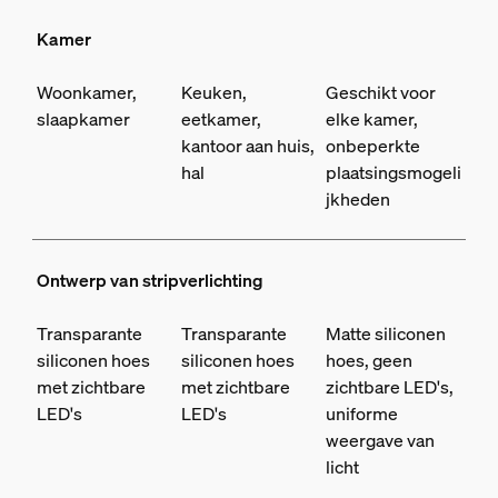
Kamer
Woonkamer,
Keuken,
Geschikt voor
slaapkamer
eetkamer,
elke kamer,
kantoor aan huis,
onbeperkte
hal
plaatsingsmogeli
jkheden
Ontwerp van stripverlichting
Transparante
Transparante
Matte siliconen
siliconen hoes
siliconen hoes
hoes, geen
met zichtbare
met zichtbare
zichtbare LED's,
LED's
LED's
uniforme
weergave van
licht