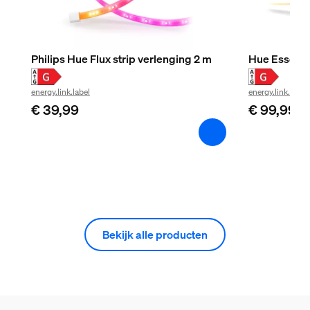
Philips Hue Flux strip verlenging 2 m
Hue Essentia
energy.link.label
energy.link.label
€ 39,99
€ 99,99
Bekijk alle producten