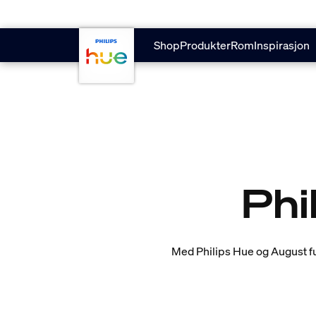
Hopp til hovedinnhold
Shop
Produkter
Rom
Inspirasjon
Phi
Med Philips Hue og August fu