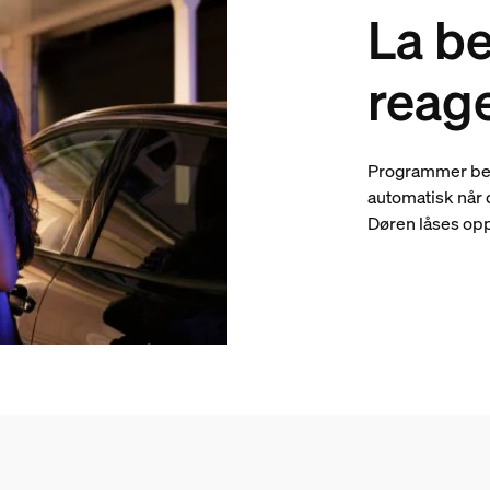
La b
reage
Programmer belys
automatisk når 
Døren låses opp