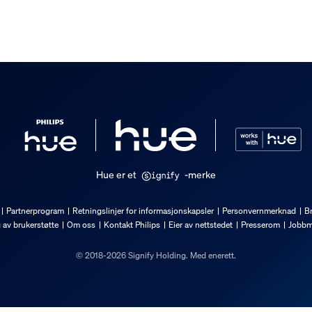
Hue er et
-merke
Partnerprogram
Retningslinjer for informasjonskapsler
Personvernmerknad
Br
g av brukerstøtte
Om oss
Kontakt Philips
Eier av nettstedet
Presserom
Jobbm
© 2018-2026 Signify Holding. Med enerett.