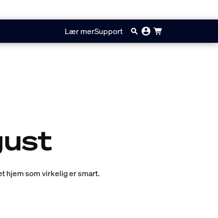
Lær mer
Support
gust
t hjem som virkelig er smart.