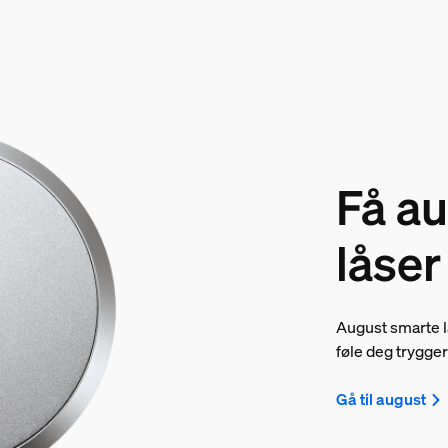
Få a
låser
August smarte lå
føle deg trygge
Gå til august