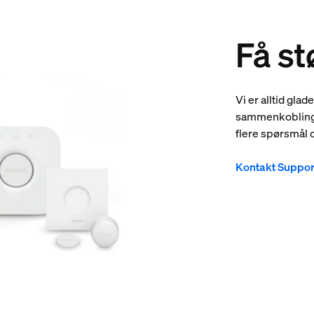
Få st
Vi er alltid glad
sammenkoblinge
flere spørsmål o
Kontakt Suppor