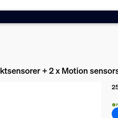
aktsensorer + 2 x Motion sensor
25
Nåv
P