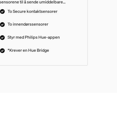
sensorene til å sende umiddelbare
bevegelsesvarsler til mobilenheten din - og
To Secure kontaktsensorer
iverksett tiltak fra sikkerhetssenteret i
Philips Hue-appen.
To innendørssensorer
Styr med Philips Hue-appen
*Krever en Hue Bridge