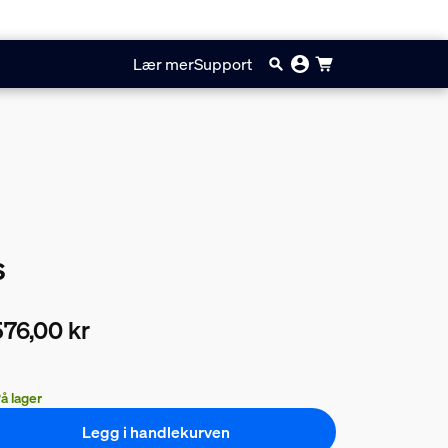
Lær mer
Support
s
76,00 kr
ærende pris er 2576,00 kr
å lager
Legg i handlekurven