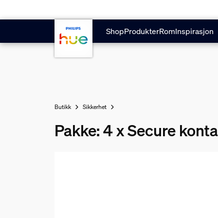
Hopp til hovedinnhold
Shop
Produkter
Rom
Inspirasjon
Butikk
Sikkerhet
Pakke: 4 x Secure kont