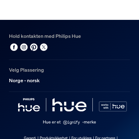
Hold kontakten med Philips Hue
Velg Plassering
Norge - norsk
Hue er et
-merke
Garanti
Produktsikkerhet
For utviklere
For partnere