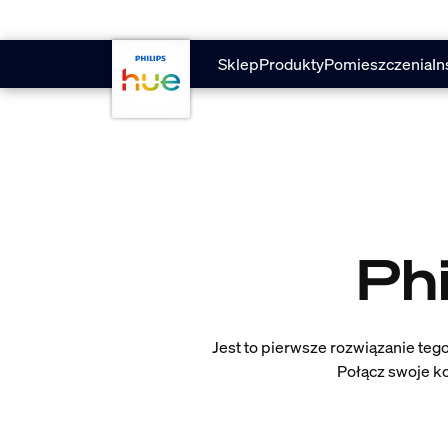
Przejdź do głównej zawartości
Sklep
Produkty
Pomieszczenia
In
Phi
Jest to pierwsze rozwiązanie teg
Połącz swoje ko