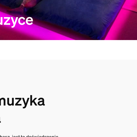
uzyce
 muzyka
a
hasz, jest to doświadczenie,