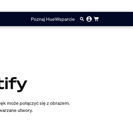
Poznaj Hue
Wsparcie
tify
więk może połączyć się z obrazem.
twarzane utwory.