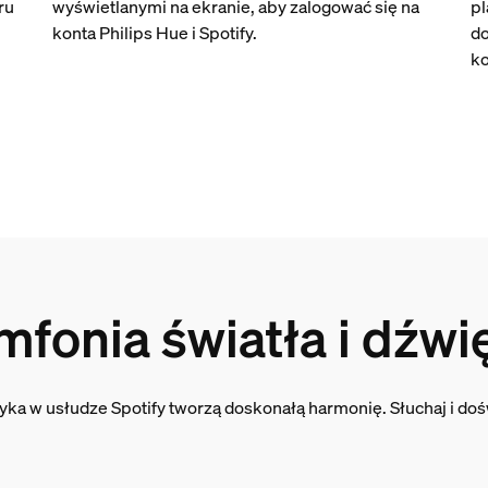
ru
wyświetlanymi na ekranie, aby zalogować się na
pl
konta Philips Hue i Spotify.
do
k
mfonia światła i dźwi
uzyka w usłudze Spotify tworzą doskonałą harmonię. Słuchaj i d