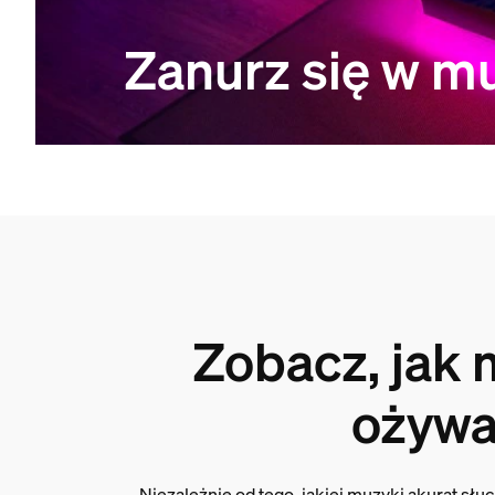
Zanurz się w m
Zobacz, jak
ożyw
Niezależnie od tego, jakiej muzyki akurat słuc