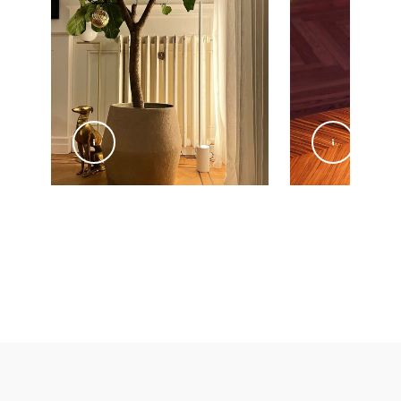
@gooisemannen
@hefestec