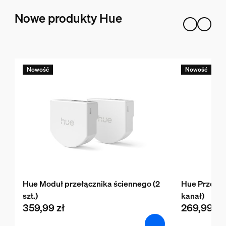
Nowe produkty Hue
Nowość
Nowość
Hue Moduł przełącznika ściennego (2
Hue Przewod
szt.)
kanał)
359,99 zł
269,99 zł