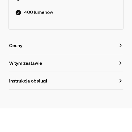
400 lumenów
Cechy
Cechy
W tym zestawie
Numer produktu (EAN/UPC)
Instrukcja obsługi
8719514871656
Informacje o produkcie
Hue White and color ambiance Inteligentny reflektor punkt
2