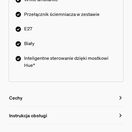
Przełącznik ściemniacza w zestawie
E27
Biały
Inteligentne sterowanie dzięki mostkowi
Hue*
Cechy
Cechy
Instrukcja obsługi
Numer produktu (EAN/UPC)