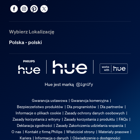
Trwałość
Nominalny okres eksploatacji
25 000
Wybierz Lokalizację
Dodatkowe funkcje/akcesoria w zestaw
Polska - polski
Przyciemnianie za pomocą aplikacji Hue i regulatora
Tak
Wbudowane źródło światła LED
Nie
Hue jest marką
Właściwości światła
Gwarancja ustawowa
Gwarancja komercyjna
Bezpieczeństwo produktów
Dla programistów
Dla partnerów
Wskaźnik oddawania barw (CRI)
Informacje o plikach cookie
Zasady ochrony danych osobowych
≥80
Zasady korzystania z witryny
Zasady korzystania z produktu
FAQs
Deklaracja zgodności
Zasady Zakończenia udzielania wsparcia
Temperatura barwowa
O nas
Kontakt z firmą Philips
Właściciel strony
Materiały prasowe
2700 K
Kariera
Informacja o danych
Oświadczenie o dostępności