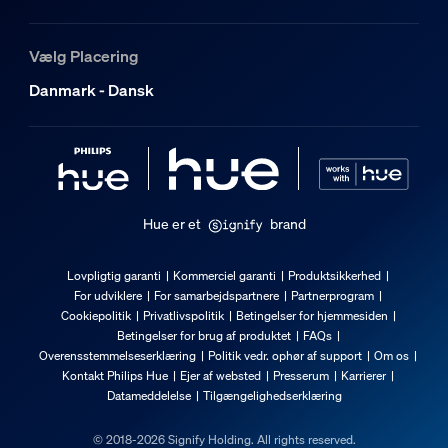
8720169364745
Nettovægt
Vælg Placering
0,38 kg
Danmark - Dansk
Bruttovægt
0,47 kg
Højde
174 mm
Længde
Hue er et
brand
140 mm
Bredde
Lovpligtig garanti
Kommerciel garanti
Produktsikkerhed
146 mm
For udviklere
For samarbejdspartnere
Partnerprogram
Materialenummer (12NC)
Cookiepolitik
Privatlivspolitik
Betingelser for hjemmesiden
Betingelser for brug af produktet
FAQs
929003854808
Overensstemmelseserklæring
Politik vedr. ophør af support
Om os
Emballageoplysninger
Kontakt Philips Hue
Ejer af websted
Presserum
Karrierer
Datameddelelse
Tilgængelighedserklæring
EAN
© 2018-2026 Signify Holding. All rights reserved.