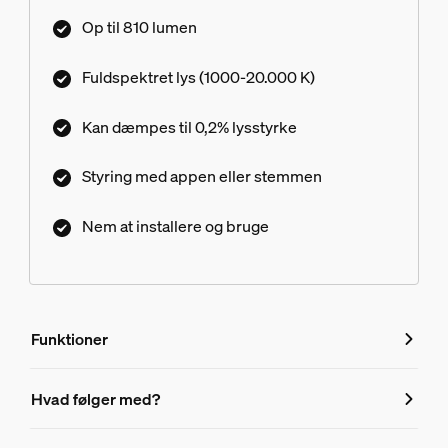
hvidt lys, der giver ny energi. Du kan tilpasse din
Op til 810 lumen
belysning endnu mere med ultralav dæmpning
fra fuld lysstyrke helt ned til 0,2%.
Fuldspektret lys (1000-20.000 K)
Kan dæmpes til 0,2% lysstyrke
Styring med appen eller stemmen
Nem at installere og bruge
Funktioner
Funktioner
Hvad følger med?
Produktnummer (EAN/UPC)