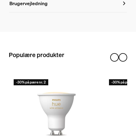
Brugervejledning
8720169364745
Holdbarhed
Antal tændingscyklusser
50.000
Omgivelsestemperaturområde
Populære produkter
-20 til +45 °C
Normeret levetid
25.000
-30% på pære nr. 2
-30% på pære n
Miljø
Luftfugtighed ved drift
5 % <H<95 % (danner ikke kondens)
Ekstra funktioner/tilbehør medfølger