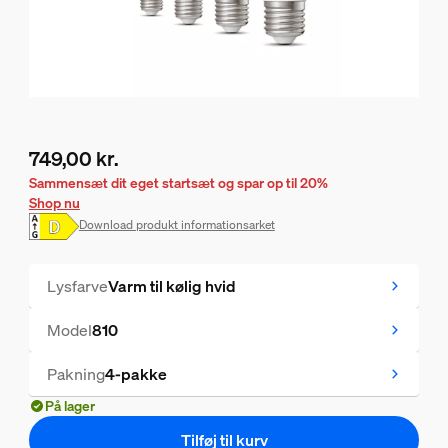
749,00 kr.
Nuværende pris er 749,00 kr.
Sammensæt dit eget startsæt og spar op til 20%
Shop nu
Download produkt informationsarket
Lysfarve
Varm til kølig hvid
Model
810
Pakning
4-pakke
På lager
Tilføj til kurv