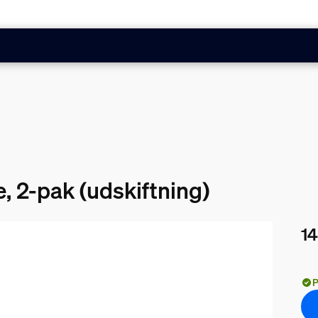
, 2-pak (udskiftning)
14
Nuv
P