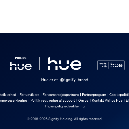
t
Hue er et
brand
tsikkerhed
For udviklere
For samarbejdspartnere
Partnerprogram
Cookiepoliti
mmelseserklæring
Politik vedr. ophør af support
Om os
Kontakt Philips Hue
Ej
Tilgængelighedserklæring
© 2018-2026 Signify Holding. All rights reserved.