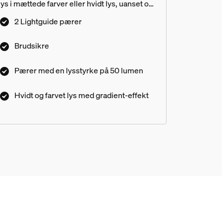
lys i mættede farver eller hvidt lys, uanset om
du skaber en lysgradient eller animerede
2 Lightguide pærer
lyseffekter. Det sikre lavvoltssystem gør det
muligt at slutte den til en eksisterende
Brudsikre
stikkontakt ved hjælp af den medfølgende
strømforsyning.
Pærer med en lysstyrke på 50 lumen
Hvidt og farvet lys med gradient-effekt