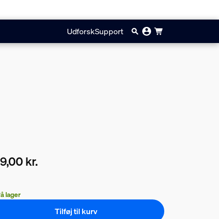
Udforsk
Support
9,00 kr.
ærende pris er 149,00 kr.
å lager
Tilføj til kurv