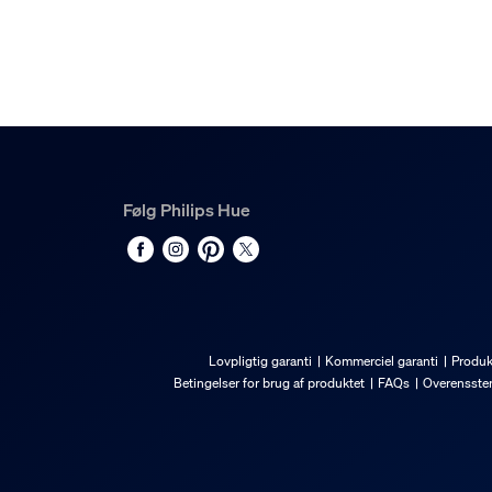
-20 til +45 °C
Diverse
Type
Reservedele
Emballagemål og -væg
Følg Philips Hue
EAN/UPC – produkt
8721103054869
Nettovægt
0,05 kg
Lovpligtig garanti
Kommerciel garanti
Produk
Betingelser for brug af produktet
FAQs
Overensste
Bruttovægt
0,09 kg
Højde
91 mm