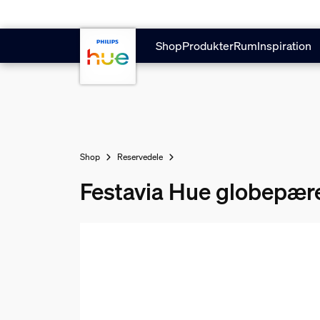
Gå til hovedindholdet
Shop
Produkter
Rum
Inspiration
Shop
Reservedele
Festavia Hue globepære