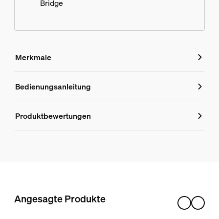
Bridge
Merkmale
Merkmale
Bedienungsanleitung
Produktnummer (EAN/UPC)
Produktbewertungen
8720169319639
Design und Materialausführung
Farbe
Schwarz
Material
Angesagte Produkte
Metall