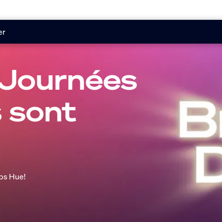
er
 Journées
s sont
ips Hue!