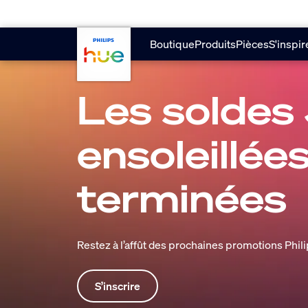
Passer au contenu principal
Boutique
Produits
Pièces
S'inspir
Les soldes
ensoleillée
terminées
Restez à l’affût des prochaines promotions Phil
S’inscrire