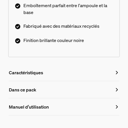
Emboîtement parfait entre l'ampoule et la
base
Fabriqué avec des matériaux recyclés
Finition brillante couleur noire
Caractéristiques
Caractéristiques
Dans ce pack
Numéro de produit (EAN/UPC)
Manuel d’utilisation
8719514871151
Informations produit