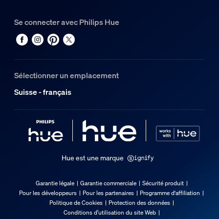
Synthétique
Se connecter avec Philips Hue
Dimensions et poids de l’emballage
Code barre produit
8720169307841
Sélectionner un emplacement
Poids net
Suisse - français
0.34 kg
Poids brut
0.47 kg
Hauteur
0 cm
Hue est une marque
Longueur
0 cm
Garantie légale
Garantie commerciale
Sécurité produit
Largeur
Pour les développeurs
Pour les partenaires
Programme d'affiliation
0 cm
Politique de Cookies
Protection des données
Conditions d’utilisation du site Web