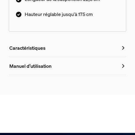
Hauteur réglable jusqu'à 175 cm
Caractéristiques
Caractéristiques
Manuel d’utilisation
Numéro de produit (EAN/UPC)
8720169307841
Design et finition
Couleur
Blanc
Matériaux