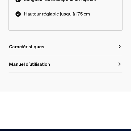
Hauteur réglable jusqu'à 175 cm
Caractéristiques
Caractéristiques
Manuel d’utilisation
Numéro de produit (EAN/UPC)
8720169307667
Design et finition
Couleur
Noir
Matériaux