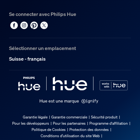
Synthétique
Se connecter avec Philips Hue
Dimensions et poids de l’emballage
Code barre produit
8720169307667
Sélectionner un emplacement
Poids net
Suisse - français
0.32 kg
Poids brut
0.45 kg
Hauteur
0 cm
Hue est une marque
Longueur
0 cm
Garantie légale
Garantie commerciale
Sécurité produit
Largeur
Pour les développeurs
Pour les partenaires
Programme d'affiliation
0 cm
Politique de Cookies
Protection des données
Conditions d’utilisation du site Web